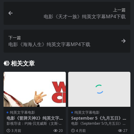
上一篇
电影《天才一族》纯英文字幕MP4下载
下一篇
电影《海海人生》纯英文字幕MP4下载
相关文章
纯英文字幕电影
纯英文字幕电影
电影《冒牌天神2》纯英文字
September 5《九月五日》纯
幕MP4下载
英文字幕MP4下载 – 91talk英
影视导读：约翰·贝克威斯（文斯·沃
电影《September 5/九月五日》纯
语影视
恩饰）和格里·费伦伯格（欧文·威尔
英文字幕高清MP4下载 影视导读：
3 月前
20
4 月前
27
逊饰）是两个以”蹭婚礼”为生的社交
《九月五日》的故事发生在1972年