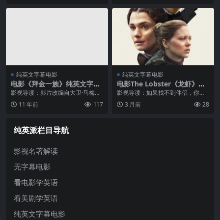
高手——他们专门闯入陌生人的婚
9月5日凌晨，慕尼黑奥运会的气氛
礼，...
本该是欢乐与竞技的...
纯英文字幕电影
纯英文字幕电影
电影《拜金一族》纯英文字幕
电影The Lobster《龙虾》纯
高清MP4下载
英文字幕高清MP4下载
影视导读：影片改编自大卫·马梅Da
影视导读：如果找不到伴侣，你愿
vid Mamet的话剧原作，他就曾在
意变成什么动物？【纯英文字幕电
11 年前
117
3 月前
28
这样的锅炉房（译注，指以电话诈
影】《龙虾》设定在一个荒诞的未
骗的方式销售问题产品的办公室）
来社会：单身人士将被逮捕并送往
简短任职。他了解这些人说话的...
特定的酒店，在45天内必须找到另
纯英派栏目导航
一半，否...
影视名著解读
无字幕电影
看电影学英语
看美剧学英语
纯英文字幕电影