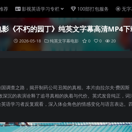
推荐
影视英语学习专栏
100部打包服务
无字
电影《不朽的园丁》纯英文字幕高清MP4下
2026-05-18
纯英文字幕电影
0
0
20
国调查之路，揭开制药公司丑闻的真相。本片由拉尔夫·费因斯
敛深沉的表演诠释了追寻真相的执着与代价。英式发音纯正，词
合英语学习者反复观看，深入体会角色的情感变化与语言表达。