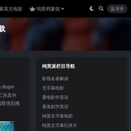
幕英文电影
明星档案馆
登录
载
纯英派栏目导航
影视名著解读
（
Ralph
无字幕电影
汇涉及外
看电影学英语
四星强烈推
看美剧学英语
纯英文字幕电影
纯英文字幕纪录片