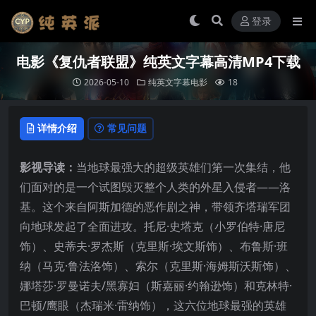
登录
电影《复仇者联盟》纯英文字幕高清MP4下载
2026-05-10
纯英文字幕电影
18
详情介绍
常见问题
影视导读：
当地球最强大的超级英雄们第一次集结，他
们面对的是一个试图毁灭整个人类的外星入侵者——洛
基。这个来自阿斯加德的恶作剧之神，带领齐塔瑞军团
向地球发起了全面进攻。托尼·史塔克（小罗伯特·唐尼
饰）、史蒂夫·罗杰斯（克里斯·埃文斯饰）、布鲁斯·班
纳（马克·鲁法洛饰）、索尔（克里斯·海姆斯沃斯饰）、
娜塔莎·罗曼诺夫/黑寡妇（斯嘉丽·约翰逊饰）和克林特·
巴顿/鹰眼（杰瑞米·雷纳饰），这六位地球最强的英雄