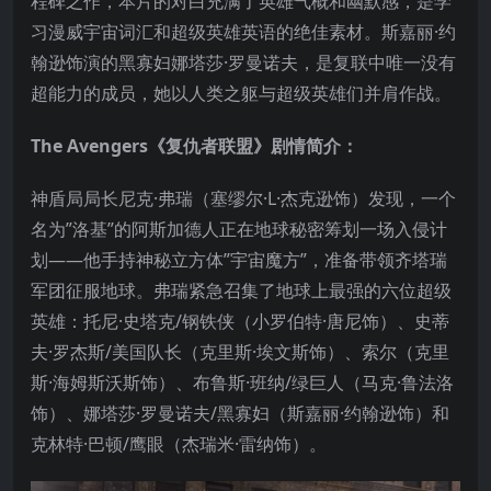
程碑之作，本片的对白充满了英雄气概和幽默感，是学
习漫威宇宙词汇和超级英雄英语的绝佳素材。斯嘉丽·约
翰逊饰演的黑寡妇娜塔莎·罗曼诺夫，是复联中唯一没有
超能力的成员，她以人类之躯与超级英雄们并肩作战。
The Avengers《复仇者联盟》剧情简介：
神盾局局长尼克·弗瑞（塞缪尔·L·杰克逊饰）发现，一个
名为”洛基”的阿斯加德人正在地球秘密筹划一场入侵计
划——他手持神秘立方体”宇宙魔方”，准备带领齐塔瑞
军团征服地球。弗瑞紧急召集了地球上最强的六位超级
英雄：托尼·史塔克/钢铁侠（小罗伯特·唐尼饰）、史蒂
夫·罗杰斯/美国队长（克里斯·埃文斯饰）、索尔（克里
斯·海姆斯沃斯饰）、布鲁斯·班纳/绿巨人（马克·鲁法洛
饰）、娜塔莎·罗曼诺夫/黑寡妇（斯嘉丽·约翰逊饰）和
克林特·巴顿/鹰眼（杰瑞米·雷纳饰）。