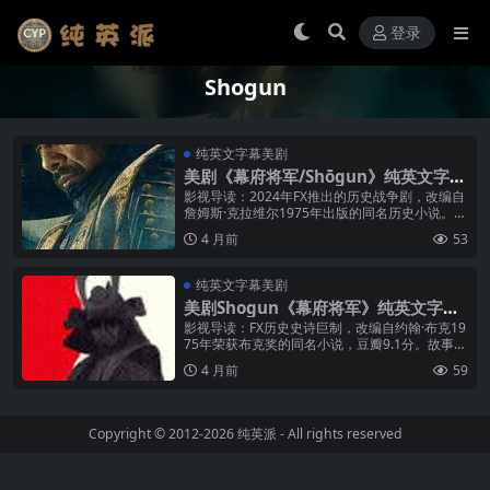
登录
Shogun
纯英文字幕美剧
美剧《幕府将军/Shōgun》纯英文字幕
MP4下载
影视导读：2024年FX推出的历史战争剧，改编自
詹姆斯·克拉维尔1975年出版的同名历史小说。作
为FX历史上最昂贵的剧集之一，《幕府将军》共
4 月前
53
制作了五集，单集预算...
纯英文字幕美剧
美剧Shogun《幕府将军》纯英文字幕
MP4下载
影视导读：FX历史史诗巨制，改编自约翰·布克19
75年荣获布克奖的同名小说，豆瓣9.1分。故事以
1600年日本战国时代为背景，讲述英国航海家约
4 月前
59
翰·布莱克索恩在因...
Copyright © 2012-2026
纯英派
- All rights reserved