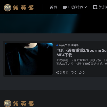
首页
电影推荐
美剧
纯英文字幕电影
电影《谍影重重2/Bourne S
MP4下载
影视导读：《谍影重重2》承接了第一
两名杀手之后，逃到了印度躲避追捕。但C
Urban饰...
3 月前
0
0