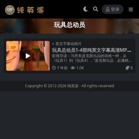
登录
玩具总动员
英文字幕动画片
VIP
玩具总动员1-4部纯英文字幕高清MP4
下载
影视导读：与所有皮克斯出品的动画一样，从
《玩具1》到《玩具4》，“皮克斯出品，必属精
品”的逻辑密码也是显而易见的：不端不装，围绕
7 年前
1.0K
8
核心受众(儿童)“全域展开”，，...
Copyright © 2012-2026
纯英派
- All rights reserved