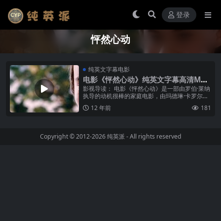
登录
怦然心动
纯英文字幕电影
电影《怦然心动》纯英文字幕高清MP4
下载
影视导读： 电影《怦然心动》是一部由罗伯·莱纳
执导的动机很棒的家庭电影，由玛德琳·卡罗尔、
卡兰·麦克奥利菲等主演。它将你置于一种青涩温
12 年前
181
暖的、懵懂有趣的，又充满人...
Copyright © 2012-2026
纯英派
- All rights reserved