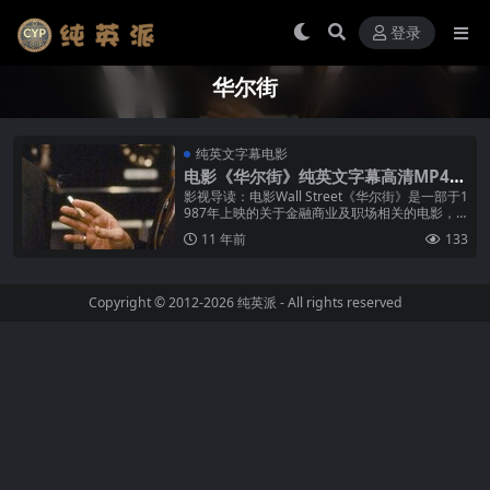
登录
华尔街
纯英文字幕电影
电影《华尔街》纯英文字幕高清MP4下
载
影视导读：电影Wall Street《华尔街》是一部于1
987年上映的关于金融商业及职场相关的电影，
由20世纪福克斯公司发行，奥利弗·斯通执导，斯
11 年前
133
通和斯坦利·韦...
Copyright © 2012-2026
纯英派
- All rights reserved