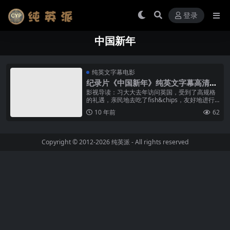
登录
中国新年
纯英文字幕电影
纪录片《中国新年》纯英文字幕高清M
P4下载
影视导读：习大大去年访问英国，受到了高规格
的礼遇，亲民地去吃了fish&chips，友好地进行
了文化交流，签下了数额巨大的合作条款，刷爆
10 年前
62
了朋友圈，女王还...
Copyright © 2012-2026
纯英派
- All rights reserved