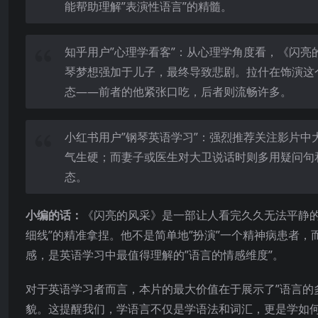
能帮助理解”表演性语言”的精髓。
知乎用户”心理学看客”：从心理学角度看，《闪亮
琴梦想强加于儿子，最终导致悲剧。拉什在饰演这个
态——前者的他紧张口吃，后者则流畅许多。
小红书用户”钢琴英语学习”：强烈推荐关注影片
气生硬；而妻子或医生对大卫说话时则多用疑问句
态。
小编的话：
《闪亮的风采》是一部让人看完久久无法平静
细线”的精准拿捏。他不是简单地”扮演”一个精神病患者
感，是英语学习中最值得理解的”语言的情感维度”。
对于英语学习者而言，本片的最大价值在于展示了”语言的
貌。这提醒我们，学语言不仅是学语法和词汇，更是学如