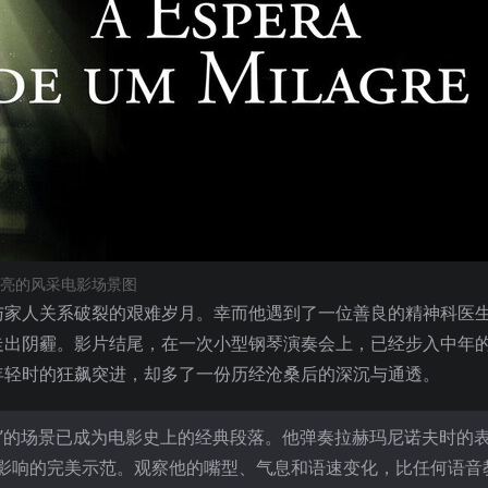
亮的风采电影场景图
与家人关系破裂的艰难岁月。幸而他遇到了一位善良的精神科医
走出阴霾。影片结尾，在一次小型钢琴演奏会上，已经步入中年
年轻时的狂飙突进，却多了一份历经沧桑后的深沉与通透。
奏”的场景已成为电影史上的经典段落。他弹奏拉赫玛尼诺夫时的
影响的完美示范。观察他的嘴型、气息和语速变化，比任何语音