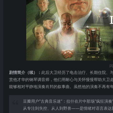
闪
剧情简介（续）：
此后大卫经历了电击治疗、长期住院、
赏他才华的钢琴调音师，他们用耐心与关怀慢慢帮助大卫
能够相对平静地演奏肖邦的叙事曲。虽然他的演奏不再有
豆瓣用户”古典音乐迷”：拉什在片中那场”疯狂演
从专注到失控、从人到野兽——是情绪对语言表达