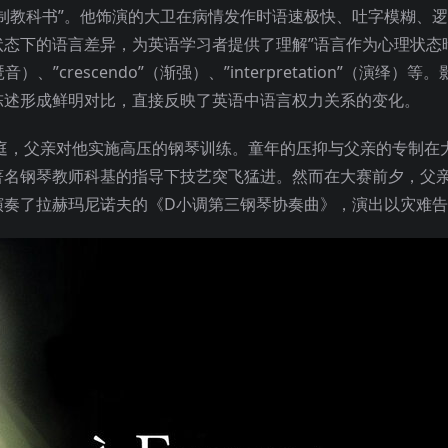
制教科书”。他饰演的大卫在病情发作时语速极快、吐字模糊、
态下的语言差异，为英语学习者提供了理解”语言作为心理状态
”crescendo”（渐强）、”interpretation”（演绎）等
陈述形成鲜明对比，直接反映了英语中语言权力关系的变化。
庭，父亲对他实施高压的钢琴训练。童年的压抑与父亲的专制在
著名钢琴教师科基的指导下技艺突飞猛进。然而在大赛前夕，父
演奏了拉赫玛尼诺夫的《D小调第三钢琴协奏曲》，演出以灾难