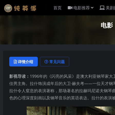
首页
电影推荐
美剧
电影
详情介绍
常见问题
影视导读：
1996年的《闪亮的风采》是澳大利亚钢琴家大
佳男主角。拉什饰演成年后的大卫·赫夫考——一位天才钢
拉什令人窒息的表演著称，那场著名的拉赫玛尼诺夫钢琴
色的心理深度刻画以及钢琴音乐的英语表达。拉什的表演被