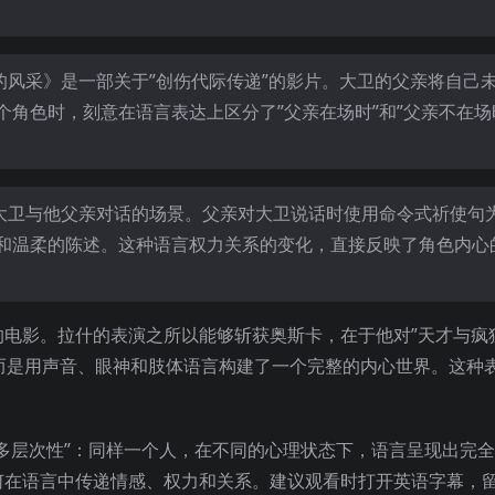
的风采》是一部关于”创伤代际传递”的影片。大卫的父亲将自己
角色时，刻意在语言表达上区分了”父亲在场时”和”父亲不在场
中大卫与他父亲对话的场景。父亲对大卫说话时使用命令式祈使句
和温柔的陈述。这种语言权力关系的变化，直接反映了角色内心
的电影。拉什的表演之所以能够斩获奥斯卡，在于他对”天才与疯
，而是用声音、眼神和肢体语言构建了一个完整的内心世界。这种
多层次性”：同样一个人，在不同的心理状态下，语言呈现出完
何在语言中传递情感、权力和关系。建议观看时打开英语字幕，