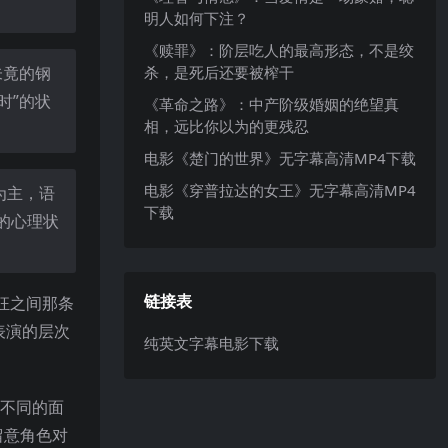
明人如何下注？
《赎罪》：阶层吃人的最高形态，不是绞
杀，是死后还要被榨干
未竟的钢
时”的状
《革命之路》：中产阶级婚姻的绝望真
相，远比你以为的更残忍
电影《楚门的世界》无字幕高清MP4下载
电影《穿普拉达的女王》无字幕高清MP4
为主，语
下载
的心理状
链接表
狂之间那条
表演的层次
纯英文字幕电影下载
全不同的面
留意角色对