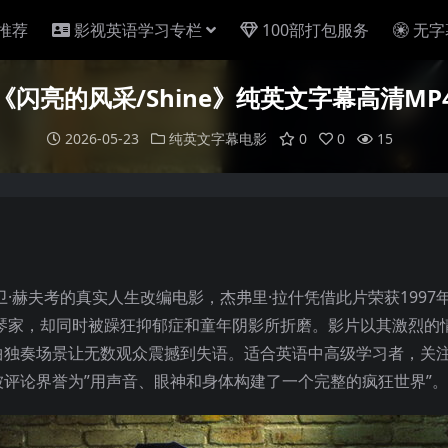
推荐
影视英语学习专栏
100部打包服务
无字
《闪亮的风采/Shine》纯英文字幕高清MP
2026-05-23
纯英文字幕电影
0
0
15
卫·赫夫考的真实人生改编电影，杰弗里·拉什凭借此片荣获1997
琴家，却同时被躁狂抑郁症和童年阴影所折磨。影片以其激烈的
曲独奏场景让无数观众震撼到失语。适合英语中高级学习者，关
评论界誉为”用声音、眼神和身体构建了一个完整的疯狂世界”。