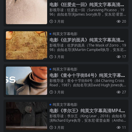
电影《狂爱走一回》纯英文字幕高清M
P4下载
影视导读：狂爱走一回（Surviving Picasso，19
96）由知名导演James Ivory执导，安东尼·霍普
金斯（Anthony Hopkins）出演...
3 月前
20
纯英文字幕电影
电影《佐罗的面具》纯英文字幕高清M
P4下载
影视导读：佐罗的面具（The Mask of Zorro，19
98）由知名导演Martin Campbell执导，安东尼·
霍普金斯（Anthony Hopkin...
3 月前
17
纯英文字幕电影
电影《查令十字街84号》纯英文字幕高
清MP4下载
影视导读：查令十字街84号（84 Charing Cross
Road，1987）由知名导演David Hugh Jones执
导，安东尼·霍普金斯（Anthon...
3 月前
27
纯英文字幕电影
电影《李尔王》纯英文字幕高清MP4下
载
影视导读：李尔王（King Lear，2018）由知名导
演Richard Eyre执导，安东尼·霍普金斯（Anthon
y Hopkins）出演重要角色。影片片长...
3 月前
11