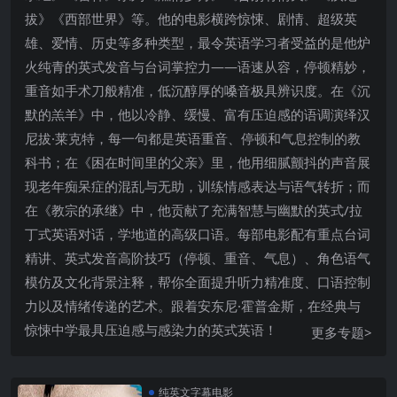
拔》《西部世界》等。他的电影横跨惊悚、剧情、超级英
雄、爱情、历史等多种类型，最令英语学习者受益的是他炉
火纯青的英式发音与台词掌控力——语速从容，停顿精妙，
重音如手术刀般精准，低沉醇厚的嗓音极具辨识度。在《沉
默的羔羊》中，他以冷静、缓慢、富有压迫感的语调演绎汉
尼拔·莱克特，每一句都是英语重音、停顿和气息控制的教
科书；在《困在时间里的父亲》里，他用细腻颤抖的声音展
现老年痴呆症的混乱与无助，训练情感表达与语气转折；而
在《教宗的承继》中，他贡献了充满智慧与幽默的英式/拉
丁式英语对话，学地道的高级口语。每部电影配有重点台词
精讲、英式发音高阶技巧（停顿、重音、气息）、角色语气
模仿及文化背景注释，帮你全面提升听力精准度、口语控制
力以及情绪传递的艺术。跟着安东尼·霍普金斯，在经典与
惊悚中学最具压迫感与感染力的英式英语！
更多专题>
纯英文字幕电影