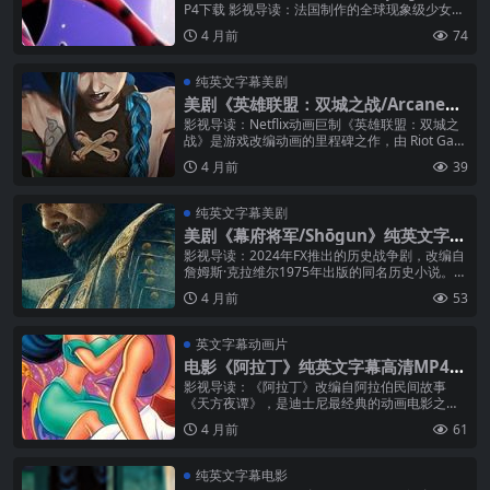
P4下载 影视导读：法国制作的全球现象级少女超
级英雄动画，Z世代最受欢迎的的女性向IP之一。
4 月前
74
《奇迹...
纯英文字幕美剧
美剧《英雄联盟：双城之战/Arcane》
全两季纯英文字幕MP4下载
影视导读：Netflix动画巨制《英雄联盟：双城之
战》是游戏改编动画的里程碑之作，由 Riot Gam
es 与法国动画工作室 Fortiche 联合打造，将
4 月前
39
《英...
纯英文字幕美剧
美剧《幕府将军/Shōgun》纯英文字幕
MP4下载
影视导读：2024年FX推出的历史战争剧，改编自
詹姆斯·克拉维尔1975年出版的同名历史小说。作
为FX历史上最昂贵的剧集之一，《幕府将军》共
4 月前
53
制作了五集，单集预算...
英文字幕动画片
电影《阿拉丁》纯英文字幕高清MP4下
载
影视导读：《阿拉丁》改编自阿拉伯民间故事
《天方夜谭》，是迪士尼最经典的动画电影之
一。故事发生在神秘的阿拉伯王国阿格拉巴，贫
4 月前
61
穷但善良的街头少年阿拉丁，在偶然间获得...
纯英文字幕电影