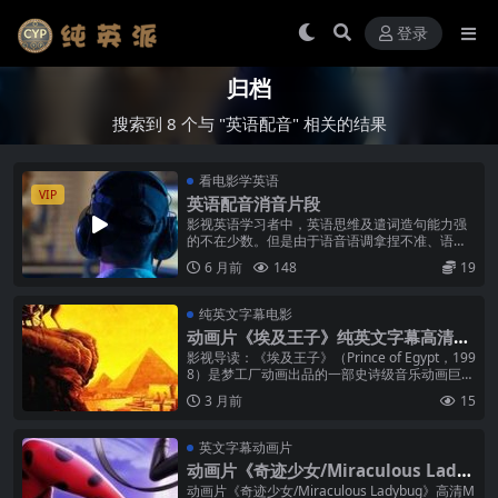
登录
归档
搜索到 8 个与 "英语配音" 相关的结果
看电影学英语
VIP
英语配音消音片段
影视英语学习者中，英语思维及遣词造句能力强
的不在少数。但是由于语音语调拿捏不准、语言
表达不够清晰流畅，又或是觉得自己的口音不够
6 月前
148
19
地道纯正……造成很多人缺乏自信，羞...
纯英文字幕电影
动画片《埃及王子》纯英文字幕高清M
P4下载
影视导读：《埃及王子》（Prince of Egypt，199
8）是梦工厂动画出品的一部史诗级音乐动画巨
制，由布伦达·查普曼执导。影片讲述了希伯来人
3 月前
15
摩西带领同胞...
英文字幕动画片
动画片《奇迹少女/Miraculous Lady
bug》高清MP4下载
动画片《奇迹少女/Miraculous Ladybug》高清M