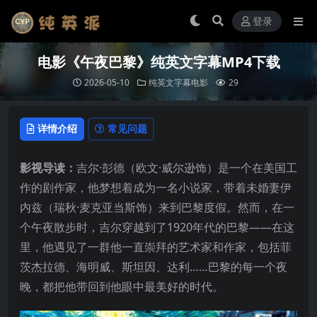
登录
电影《午夜巴黎》纯英文字幕MP4下载
2026-05-10
纯英文字幕电影
29
详情介绍
常见问题
影视导读：
吉尔·彭德（欧文·威尔逊饰）是一个在美国工
作的剧作家，他梦想着成为一名小说家，带着未婚妻伊
内兹（瑞秋·麦克亚当斯饰）来到巴黎度假。然而，在一
个午夜散步时，吉尔穿越到了1920年代的巴黎——在这
里，他遇见了一群他一直崇拜的艺术家和作家，包括菲
茨杰拉德、海明威、斯坦因、达利……巴黎的每一个夜
晚，都把他带回到他眼中最美好的时代。