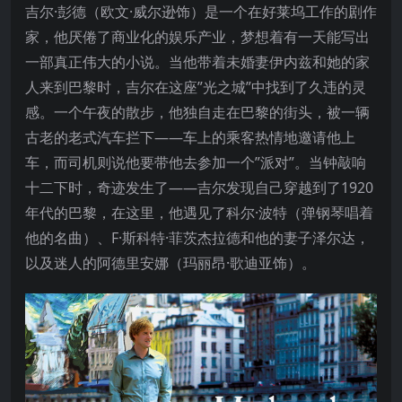
吉尔·彭德（欧文·威尔逊饰）是一个在好莱坞工作的剧作
家，他厌倦了商业化的娱乐产业，梦想着有一天能写出
一部真正伟大的小说。当他带着未婚妻伊内兹和她的家
人来到巴黎时，吉尔在这座”光之城”中找到了久违的灵
感。一个午夜的散步，他独自走在巴黎的街头，被一辆
古老的老式汽车拦下——车上的乘客热情地邀请他上
车，而司机则说他要带他去参加一个”派对”。当钟敲响
十二下时，奇迹发生了——吉尔发现自己穿越到了1920
年代的巴黎，在这里，他遇见了科尔·波特（弹钢琴唱着
他的名曲）、F·斯科特·菲茨杰拉德和他的妻子泽尔达，
以及迷人的阿德里安娜（玛丽昂·歌迪亚饰）。