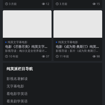
P4下载
（Ned Kelly）是澳大利亚历史犯罪
科恩兄弟，借勒维恩·戴维斯这一角
3 月前
12
3 月前
15
题材电影，杰弗里·拉什饰演澳大利
色呈现了他们最杰出的创作之一
亚历史上最著名的绿林好汉内德·凯
——这位歌手在六十年代初格林威
利——一位在19世纪末率...
治村民谣热潮的边缘勉强维生。奥
斯卡·伊...
纯英文字幕电影
纯英文字幕电影
电影《尽善尽美》纯英文字幕
电影《成为简·奥斯汀》纯英文
高清MP4下载
字幕MP4下载
影视导读：梅尔文是全世界最讨人
影视导读：影片《成为简·奥斯汀》
嫌的人。他神经兮兮，说话刻薄，
是一部提示近代著名女作家简·奥斯
10 年前
37
11 年前
98
自私自利，浑身都是怪僻，连去餐
汀情感生活的传讯电影，剧本融合
馆吃饭都自带塑料餐具。就这样一
了有关书籍对简·奥斯汀早年只言片
个老头居然写了62部言情小说，而
语的介绍以及创作人员本身的想象
纯英派栏目导航
在生活中...
成分...
影视名著解读
无字幕电影
看电影学英语
看美剧学英语