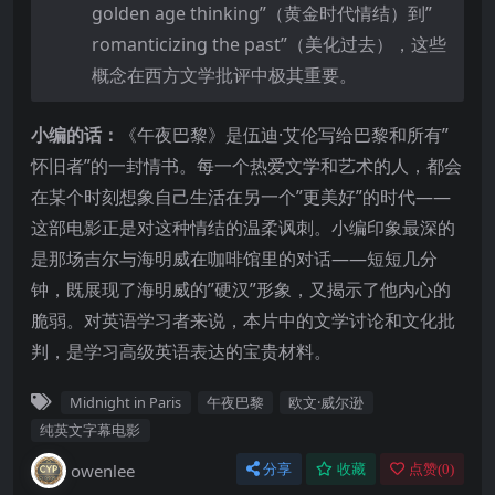
golden age thinking”（黄金时代情结）到”
romanticizing the past”（美化过去），这些
概念在西方文学批评中极其重要。
小编的话：
《午夜巴黎》是伍迪·艾伦写给巴黎和所有”
怀旧者”的一封情书。每一个热爱文学和艺术的人，都会
在某个时刻想象自己生活在另一个”更美好”的时代——
这部电影正是对这种情结的温柔讽刺。小编印象最深的
是那场吉尔与海明威在咖啡馆里的对话——短短几分
钟，既展现了海明威的”硬汉”形象，又揭示了他内心的
脆弱。对英语学习者来说，本片中的文学讨论和文化批
判，是学习高级英语表达的宝贵材料。
Midnight in Paris
午夜巴黎
欧文·威尔逊
纯英文字幕电影
owenlee
分享
收藏
点赞(
0
)