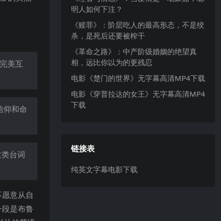
明人如何下注？
《赎罪》：阶层吃人的最高形态，不是绞
杀，是死后还要被榨干
《革命之路》：中产阶级婚姻的绝望真
相，远比你以为的更残忍
完美互
电影《楚门的世界》无字幕高清MP4下载
电影《穿普拉达的女王》无字幕高清MP4
下载
信仰和命
链接表
r这类台词
纯英文字幕电影下载
不愿意从自
一段是布鲁