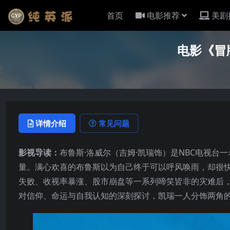
首页
电影推荐
美剧
电影《冒牌
详情介绍
常见问题
影视导读：
布鲁斯·洛威尔（吉姆·凯瑞饰）是NBC电视
量。满心欢喜的布鲁斯以为自己终于可以呼风唤雨，却很快
失败、收视率暴涨、股市崩盘等一系列啼笑皆非的灾难后
对信仰、命运与自我认知的深刻探讨，凯瑞一人分饰两角