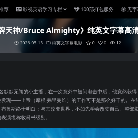
推荐
影视英语学习专栏
100部打包服务
无字
天神/Bruce Almighty》纯英文字幕高
2026-05-13
纯英文字幕电影
0
0
12
台一名默默无闻的小主播，在一次意外中被闪电击中后，他竟然获得
发现——上帝（摩根·弗里曼饰）的工作可不是那么好干的。在
，布鲁斯终于明白：与其改变世界，不如先学会改变自己。整部
的表演堪称教科书级别。