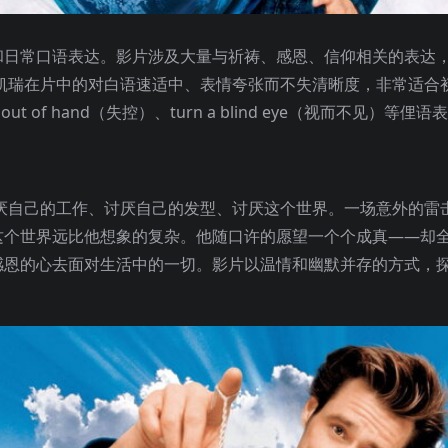
和日常口语表达。影片涉及大量与祈祷、感恩、信仰相关的表达
信念）等。凯瑞在片中的对白语速适中、表情夸张而不失清晰度，非常适
f hand（失控）、turn a blind eye（视而不见）等俚语
厌自己的工作、讨厌自己的发型、讨厌这个世界。一场意外的雷
这个世界远比他想象的复杂。他随口许的愿望一个个成真——却
感恩的心去面对生活中的一切。影片以温情和幽默并存的方式，