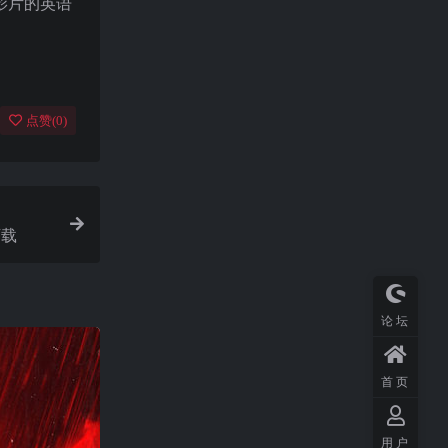
影片的英语
点赞(
0
)
下载
论坛
首页
用户