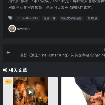
斯试图”解雇”上帝那段戏，那种”我是主角我最大”的傲慢
对白生活化程度极高，是练习日常英语的绝佳素材。
Bruce Almighty
冒牌天神
纯英文字幕电影
金·凯瑞
owenlee
电影《渔王/The Fisher King》纯英文字幕高清MP
相关文章
VIP