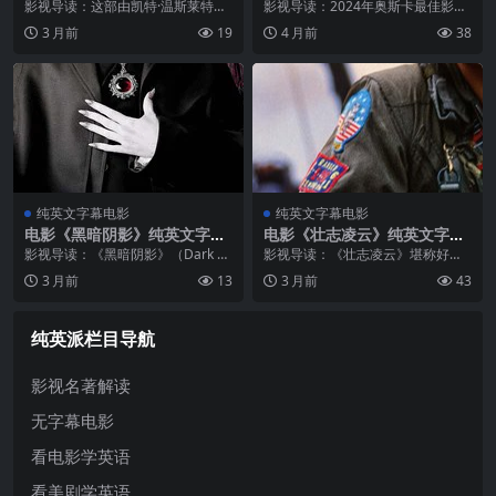
幕MP4下载
孩》纯英文字幕高清MP4下载
影视导读：这部由凯特·温斯莱特参
影视导读：2024年奥斯卡最佳影片
演的《Finding Neverland》自上映
大奖得主《尼克巷男孩》，由《月
3 月前
19
4 月前
38
以来便以其深刻的主题和精湛的表
光男孩》导演巴里·杰金斯执导，改
演赢得了全球观众的喜爱。温斯莱
编自历史学家科尔森·怀尔德莱尔的
特以其独特的气质和深...
同名获奖小说。影片以上世纪196...
纯英文字幕电影
纯英文字幕电影
电影《黑暗阴影》纯英文字幕
电影《壮志凌云》纯英文字幕
高清MP4下载
MP4下载
影视导读：《黑暗阴影》（Dark Sh
影视导读：《壮志凌云》堪称好莱
adows，2012）是一部融合多重元
坞航空题材电影的里程碑之作，汤
3 月前
13
3 月前
43
素的口碑佳作，由好莱坞知名影星
姆·克鲁斯凭借此片一跃成为全球最
领衔主演。影片在叙事结构、人物
具票房号召力的动作巨星。影片以
塑造以及情感表达上都有着...
美国海军战斗机武器学校（TOPGU
纯英派栏目导航
N）...
影视名著解读
无字幕电影
看电影学英语
看美剧学英语