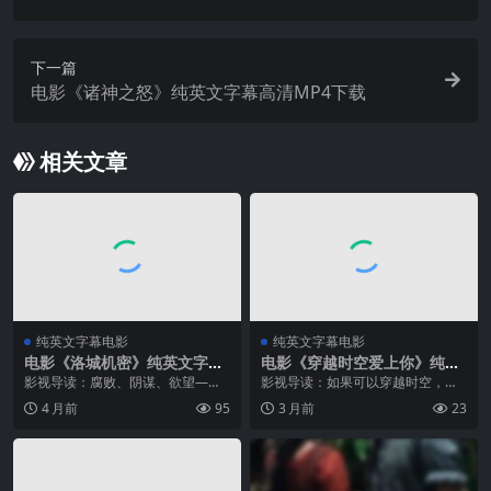
下一篇
电影《诸神之怒》纯英文字幕高清MP4下载
相关文章
纯英文字幕电影
纯英文字幕电影
电影《洛城机密》纯英文字幕
电影《穿越时空爱上你》纯英
高清MP4下载
文字幕MP4下载
影视导读：腐败、阴谋、欲望——
影视导读：如果可以穿越时空，你
天使之城的黑暗真相，比任何案件
最想回到哪个年代？《穿越时空爱
4 月前
95
3 月前
23
都复杂。 本片由著名导演柯蒂斯·汉
上你》用一个荒诞却又无比浪漫的
森执导，凯文·史派西 / 罗素·克劳 /
设定，给出了答案——1874年的英
杰克·尼科尔森 / 黛咪...
国。影片由「金刚狼」休·杰克曼首
次触...