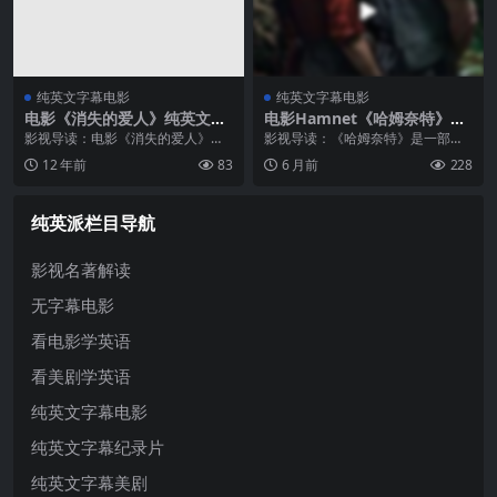
纯英文字幕电影
纯英文字幕电影
电影《消失的爱人》纯英文字
电影Hamnet《哈姆奈特》纯
幕高清MP4下载
英文字幕高清MP4下载
影视导读：电影《消失的爱人》改
影视导读：《哈姆奈特》是一部将
编自吉莉安·弗琳的同名畅销小说，
个人哀恸与世界文学经典《哈姆雷
12 年前
83
6 月前
228
讲述了一个温情却又悬疑的故事：
特》的诞生联系起来的历史剧情
尼克（本·阿 弗莱克饰）和艾米（罗
片。它是奥斯卡最佳导演赵婷执导
莎曼德·派克饰）是别人眼中的完美
的最新力作，改编自玛姬·欧法洛获
纯英派栏目导航
恩...
奖的同名小...
影视名著解读
无字幕电影
看电影学英语
看美剧学英语
纯英文字幕电影
纯英文字幕纪录片
纯英文字幕美剧