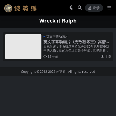
登录
Wreck it Ralph
英文字幕动画片
英文字幕动画片《无敌破坏王》高清M
P4下载
影视导读：主角破坏王拉尔夫是80年代早期电玩
中的人物，他的角色设定是个坏蛋，却梦想和同
款游戏中的好人“菲力（Fix-It Felix）”一样受到大
12 年前
115
众的喜爱，于是...
Copyright © 2012-2026
纯英派
- All rights reserved