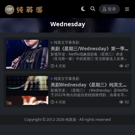
登录
Wednesday
纯英文字幕美剧
美剧《星期三/Wednesday》第一季纯
英文字幕MP4下载
影视导读：Netflix现象级剧集《星期三》讲述
《亚当斯一家》中的星期三·亚当斯被送入奈弗摩
尔学院就读后的故事——在那里，她一边破解镇
4 月前
47
上古老的谜团，一边应对全新...
纯英文字幕美剧
美剧Wednesday《星期三》纯英文字
幕MP4下载
影视导读：《星期三》（Wednesday）是Netflix
于2022年推出的超自然校园推理剧，由著名导演
Tim Burton首次执掌剧集导筒。故事改编自《亚
4 月前
92
当斯...
Copyright © 2012-2026
纯英派
- All rights reserved