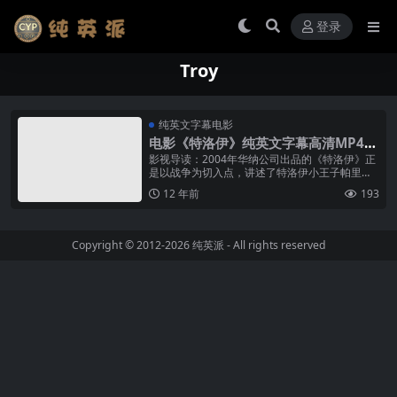
登录
Troy
纯英文字幕电影
电影《特洛伊》纯英文字幕高清MP4下
载
影视导读：2004年华纳公司出品的《特洛伊》正
是以战争为切入点，讲述了特洛伊小王子帕里斯
为拥有斯巴达国王米奈劳斯的美丽妻子海伦、古
12 年前
193
希腊第一勇士阿基里斯为追求永恒...
Copyright © 2012-2026
纯英派
- All rights reserved