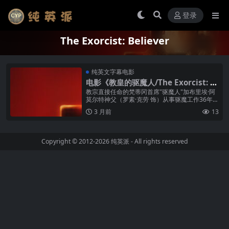
登录
The Exorcist: Believer
纯英文字幕电影
电影《教皇的驱魔人/The Exorcist: B
eliever》纯英文字幕高清MP4下载
教宗直接任命的梵蒂冈首席"驱魔人"加布里埃·阿
莫尔特神父（罗素·克劳 饰）从事驱魔工作36年，
曾主持超过10万宗驱魔仪式，凭借信念赋予的勇
3 月前
13
气肩负着对抗邪魔的重任...
Copyright © 2012-2026
纯英派
- All rights reserved