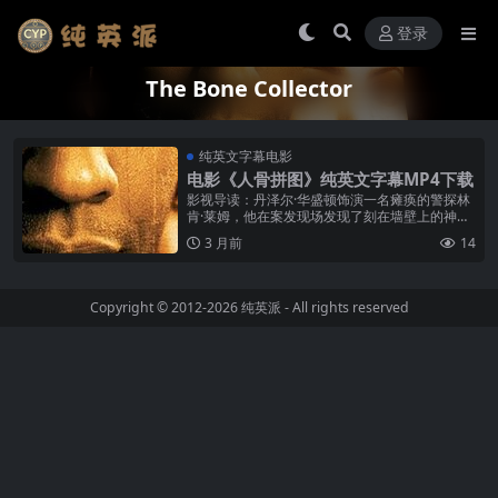
登录
The Bone Collector
纯英文字幕电影
电影《人骨拼图》纯英文字幕MP4下载
影视导读：丹泽尔·华盛顿饰演一名瘫痪的警探林
肯·莱姆，他在案发现场发现了刻在墙壁上的神秘
符号，由此揭开了一连串变态杀手犯下的残忍案
3 月前
14
件。他不得不与年轻的女警探阿丽...
Copyright © 2012-2026
纯英派
- All rights reserved