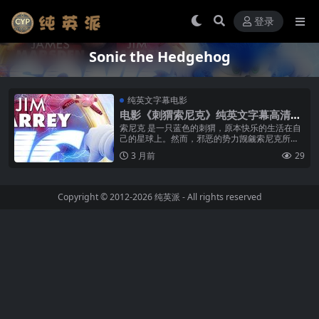
登录
Sonic the Hedgehog
纯英文字幕电影
电影《刺猬索尼克》纯英文字幕高清M
P4下载
索尼克 是一只蓝色的刺猬，原本快乐的生活在自
己的星球上。然而，邪恶的势力觊觎索尼克所拥
有了超快速度，想要将这一门绝技夺走，为了保
3 月前
29
护索尼克，善良的猫头鹰养母给了索...
Copyright © 2012-2026
纯英派
- All rights reserved