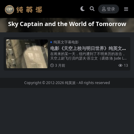
登录
Sky Captain and the World of Tomorrow
纯英文字幕电影
电影《天空上校与明日世界》纯英文字
幕下载
在将来的某一天，纽约遭到了不明来历的攻击，
天空上尉飞行员约瑟夫·苏立文（裘德·洛 Jude La
w 饰）收到求救信号出手相助，在经过激烈的较
3 月前
13
量后，纽约迎来了暂时...
Copyright © 2012-2026
纯英派
- All rights reserved