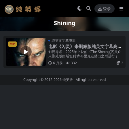
登录
Shining
纯英文字幕电影
VIP
电影《闪灵》未删减版纯英文字幕高清
MP4下载
影视导读：2025年上映的《The Shining(闪灵)》
未删减版由斯坦利·库布里克在播出之后进行了重
剪，目前本站已制作了它的纯英文字幕MP4。闪
6 月前
332
2
灵由表演大师...
Copyright © 2012-2026
纯英派
- All rights reserved