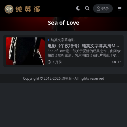
登录
Sea of Love
纯英文字幕电影
电影《午夜特情》纯英文字幕高清MP4
下载
Sea of Love是一部关于爱情的经典之作，由阿尔·
帕西诺领衔主演。阿尔·帕西诺在此片贡献了极具
张力的表演，将角色的内心挣扎与外在冲突都诠
3 月前
15
释得淋漓尽致，是所...
Copyright © 2012-2026
纯英派
- All rights reserved