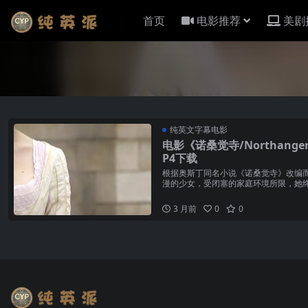
首页
电影推荐
美剧
纯英文字幕电影
电影《诺桑觉寺/Northange
P4下载
根据奥斯丁同名小说《诺桑觉寺》改编
漫的少女，受闭塞的家庭环境所限，她
淡生活增亮添彩。凯瑞·穆...
3 月前
0
0