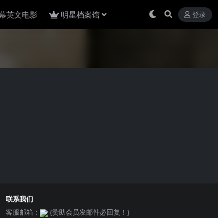
幕英文电影
明星档案馆
登录
联系我们
客服邮箱：
{赞助会员发邮件必回复！}