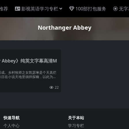
推荐
影视英语学习专栏
100部打包服务
无字
Northanger Abbey
r Abbey》纯英文字幕高清M
而成。乡村牧师之女凯瑟琳是个天真烂
终日在小说天地里徜徉探幽，以此为平
22
快速导航
关于本站
个人中心
学习专栏