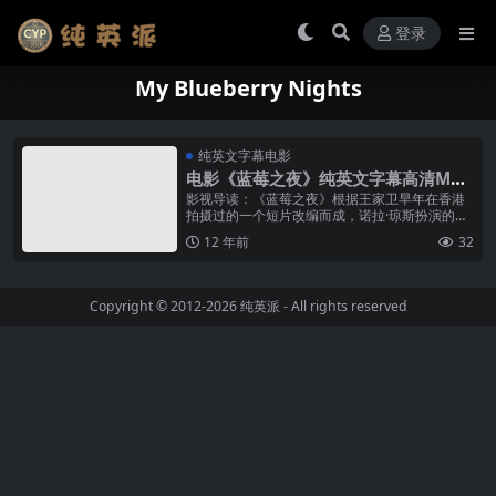
登录
My Blueberry Nights
纯英文字幕电影
电影《蓝莓之夜》纯英文字幕高清MP4
下载
影视导读：《蓝莓之夜》根据王家卫早年在香港
拍摄过的一个短片改编而成，诺拉·琼斯扮演的爱
吃蓝莓派的年轻女孩子，她在一段横越美国的旅
12 年前
32
程中遇到许多不同的人，试图寻找生...
Copyright © 2012-2026
纯英派
- All rights reserved