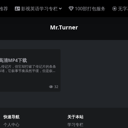
推荐
影视英语学习专栏
100部打包服务
无字
Mr.Turner
高清MP4下载
人传记片，但它却打破了传记片的条条
添堵，它叙事节奏虽然平缓，但是叙事
32
快速导航
关于本站
个人中心
学习专栏