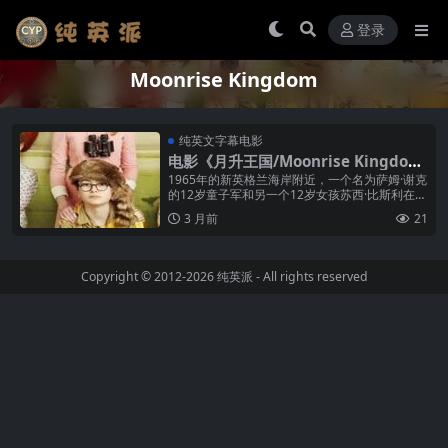
登录
Moonrise Kingdom
纯英文字幕电影
电影《月升王国/Moonrise Kingdo
m》纯英文字幕高清MP4下载
1965年的新英格兰海岸附近，一个名为萨姆·谢克
的12岁童子军和另一个12岁女孩苏西·比斯利在萨
姆父母主办的夏令营中相遇。两个早熟的灵魂一
3 月前
21
见如故，他们发现彼此都...
Copyright © 2012-2026
纯英派
- All rights reserved