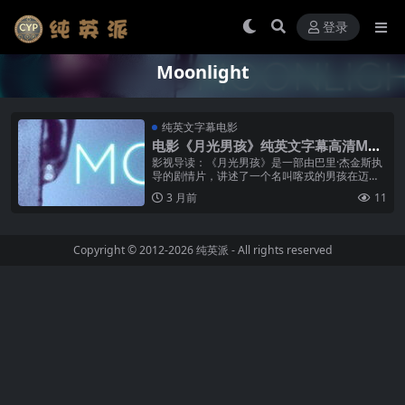
登录
Moonlight
纯英文字幕电影
电影《月光男孩》纯英文字幕高清MP4
下载
影视导读：《月光男孩》是一部由巴里·杰金斯执
导的剧情片，讲述了一个名叫喀戎的男孩在迈阿
密贫困社区从童年到成年的成长故事。影片分为
3 月前
11
三个章节——童年时期的̶...
Copyright © 2012-2026
纯英派
- All rights reserved