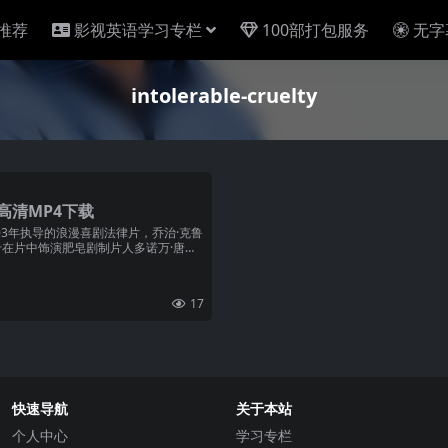
推荐
影视英语学习专栏
100部打包服务
无字
intolerable-cruelty
高清MP4下载
03年执导的浪漫喜剧法律片，乔治·克鲁
什在片中饰演肥皂剧制片人多诺万·唐纳
17
快速导航
关于本站
个人中心
学习专栏