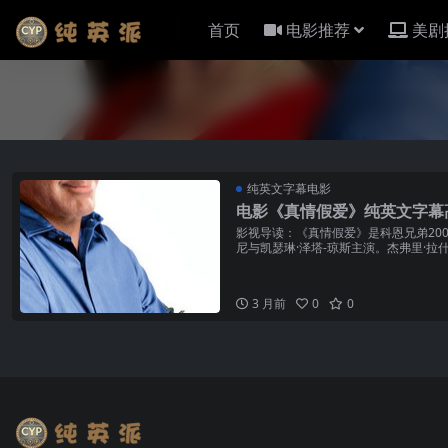
首页
电影推荐
美剧
纯英文字幕电影
电影《真情假爱》纯英文字幕
影视导读：《真情假爱》是科恩兄弟20
尼与凯瑟琳·泽塔-琼斯主演。杰弗里·拉
利——一个被...
3 月前
0
0