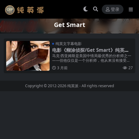
登录
Get Smart
纯英文字幕电影
电影《糊涂侦探/Get Smart》纯英文
字幕高清MP4下载
马克·西亚姆斯是美国中情局最优秀的分析师之一
——但他仅仅是一个分析师，他从来没有接受过
任何实际的间谍训练。他对间谍业务的全部了解
3 月前
27
都来自他小时候观看的电视剧《糊涂...
Copyright © 2012-2026
纯英派
- All rights reserved