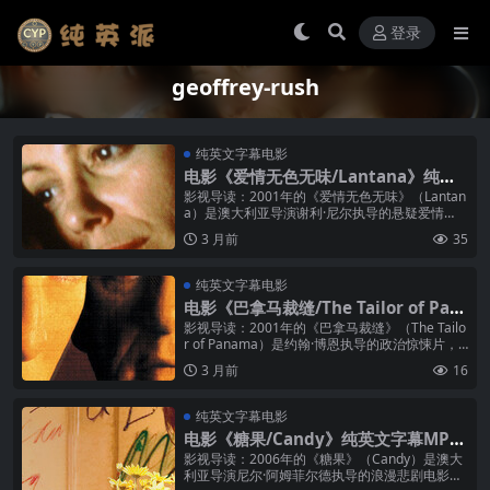
登录
geoffrey-rush
纯英文字幕电影
电影《爱情无色无味/Lantana》纯英
文字幕MP4下载
影视导读：2001年的《爱情无色无味》（Lantan
a）是澳大利亚导演谢利·尼尔执导的悬疑爱情
片，杰弗里·拉什在片中饰演婚姻陷入困境的心理
3 月前
35
治疗师约翰·鲁尼——一...
纯英文字幕电影
电影《巴拿马裁缝/The Tailor of Pan
ama》纯英文字幕MP4下载
影视导读：2001年的《巴拿马裁缝》（The Tailo
r of Panama）是约翰·博恩执导的政治惊悚片，
改编自约翰·勒卡雷的同名小说，杰弗里·拉什在片
3 月前
16
中饰...
纯英文字幕电影
电影《糖果/Candy》纯英文字幕MP4
下载
影视导读：2006年的《糖果》（Candy）是澳大
利亚导演尼尔·阿姆菲尔德执导的浪漫悲剧电影，