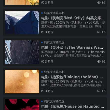
杰弗里·拉什在片中饰演一位才华横溢却误入歧途
3 月前
19
的艺术家——债务缠身的...
纯英文字幕电影
电影《凯利党/Ned Kelly》纯英文字幕
MP4下载
影视导读：2003年的《凯利党》（Ned Kelly）是
澳大利亚历史犯罪题材电影，杰弗里·拉什饰演澳
大利亚历史上最著名的绿林好汉内德·凯利——一
3 月前
12
位在19世纪末率...
纯英文字幕电影
电影《黄沙武士/The Warriors Wa
y》纯英文字幕MP4下载
影视导读：2010年的《黄沙武士》（The Warrio
r’s Way）是新西兰导演李·塔玛霍瑞执导的东方题
材奇幻武侠片，杰弗里·拉什在片中饰演隐居...
3 月前
16
纯英文字幕电影
电影《抱紧他/Holding the Man》纯
英文字幕MP4下载
影视导读：2015年的《抱紧他》（Holding the
Man）是澳大利亚导演托德·海恩斯执导的真实故
事改编电影，杰弗里·拉什在片中饰演主角蒂姆的
3 月前
12
父亲约翰·格...
纯英文字幕电影
电影《猛鬼屋/House on Haunted Hi