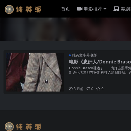
首页
电影推荐
美剧
纯英文字幕电影
电影《忠奸人/Donnie Br
Donnie Brasco讲述了 为打击
斯通化名道尼布拉斯科打入黑帮卧底。
本尼罗杰洛，...
3 月前
0
0