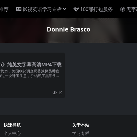
推荐
影视英语学习专栏
100部打包服务
无字
Donnie Brasco
asco》纯英文字幕高清MP4下载
黑手党势力，美国联邦调查局委派探员乔皮
通过一次珠宝生意，乔结识了黑帮头目
19
快速导航
关于本站
个人中心
学习专栏