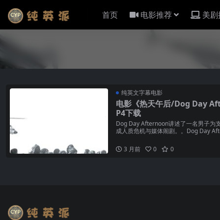
首页
电影推荐
美剧
纯英文字幕电影
电影《热天午后/Dog Day A
P4下载
Dog Day Afternoon讲述了一
成人质危机与媒体闹剧。。Dog Day Aft
3 月前
0
0