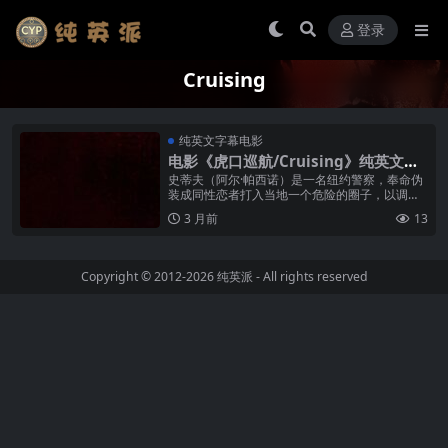
登录
Cruising
纯英文字幕电影
电影《虎口巡航/Cruising》纯英文字
幕高清MP4下载
史蒂夫（阿尔·帕西诺）是一名纽约警察，奉命伪
装成同性恋者打入当地一个危险的圈子，以调查
针对同性恋者的连环凶杀案。在深入接触这个隐
3 月前
13
秘世界的过程中，史蒂夫面临着前所...
Copyright © 2012-2026
纯英派
- All rights reserved