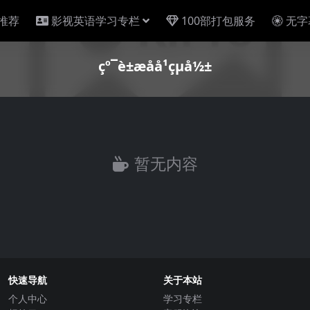
推荐
影视英语学习专栏
100部打包服务
无字
çº¯è±æå­å¹çµå½±
暂无内容
快速导航
关于本站
个人中心
学习专栏