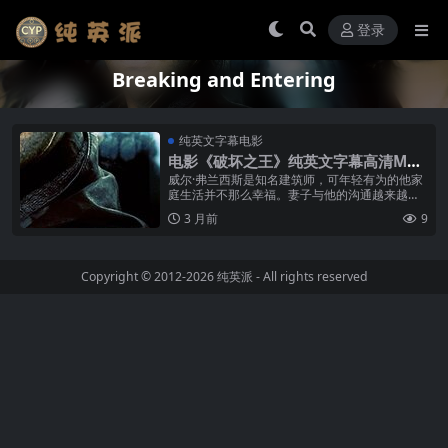
登录
Breaking and Entering
纯英文字幕电影
电影《破坏之王》纯英文字幕高清MP4
下载
威尔·弗兰西斯是知名建筑师，可年轻有为的他家
庭生活并不那么幸福。妻子与他的沟通越来越
少，一心扑在自闭的女儿身上，家人缺乏日常的
3 月前
9
交流。威尔的办公室接连被盗，气愤之...
Copyright © 2012-2026
纯英派
- All rights reserved