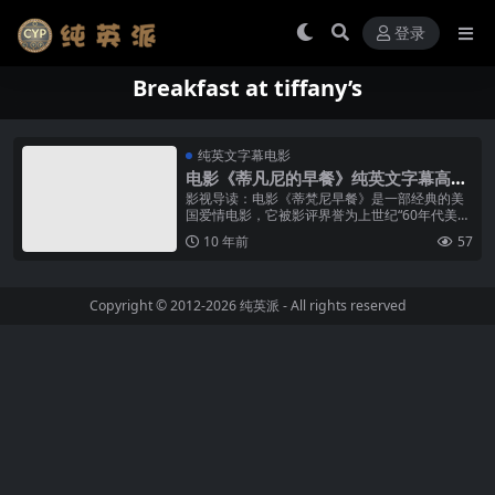
登录
Breakfast at tiffany’s
纯英文字幕电影
电影《蒂凡尼的早餐》纯英文字幕高清
MP4下载
影视导读：电影《蒂梵尼早餐》是一部经典的美
国爱情电影，它被影评界誉为上世纪“60年代美国
最佳喜剧片”，四十年来魅力丝毫不减，至今仍然
10 年前
57
吸引众多的观众。由60年代最...
Copyright © 2012-2026
纯英派
- All rights reserved