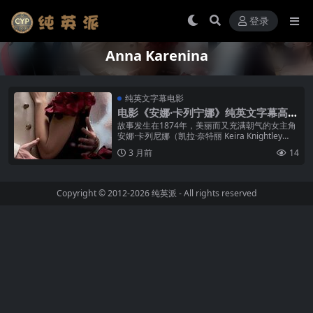
登录
Anna Karenina
纯英文字幕电影
电影《安娜·卡列宁娜》纯英文字幕高清
MP4下载
故事发生在1874年，美丽而又充满朝气的女主角
安娜·卡列尼娜（凯拉·奈特丽 Keira Knightley
饰）已经拥有了一切同龄人渴求的东西，她的丈
3 月前
14
夫卡列宁（...
Copyright © 2012-2026
纯英派
- All rights reserved