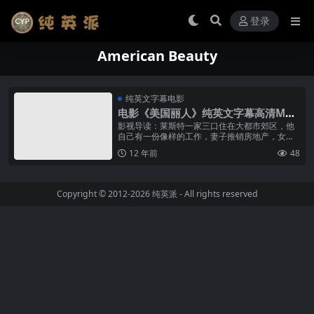
登录
American Beauty
纯英文字幕电影
电影《美国丽人》纯英文字幕高清MP4
下载
影视导读：莱斯特一家三口住在大都市郊区，他
自己有一份像样的工作，妻子推销房地产，女儿
在读中学，从表面上看，所谓“美国梦”一样不缺。
12 年前
48
但撩开这层貌似完美的面纱，我们...
Copyright © 2012-2026
纯英派
- All rights reserved