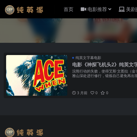
首页
电影推荐
美剧
纯英文字幕电影
电影《神探飞机头2》纯英文字
浣熊行动的失败，使得艾斯·文图拉（金·凯瑞
雅山深处进行修行，锻炼自己避免再出
很快，一...
3 月前
0
0