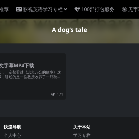
推荐
影视英语学习专栏
100部打包服务
无字
A dog’s tale
文字幕MP4下载
众，一定都看过《忠犬八公的故事》这
事，讲述的是一位教授收养了一只秋田
171
快速导航
关于本站
个人中心
学习专栏