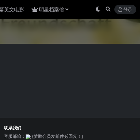
幕英文电影
明星档案馆
登录
联系我们
客服邮箱：
{赞助会员发邮件必回复！}