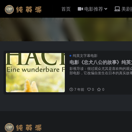
首页
电影推荐
美剧
纯英文字幕电影
电影《忠犬八公的故事》纯英
影视导读：很过观众尤其是喜欢狗的观
部电影，它改编自发生在日本的真实故
犬，取名为八公。八公对教...
7 年前
0
0