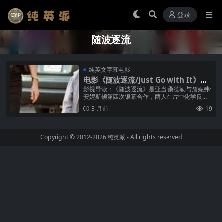
登录
随波逐流
纯英文字幕电影
电影《随波逐流/Just Go with It》纯
英文字幕高清MP4下载
影视导读：《随波逐流》是亚当·桑德勒与詹妮弗·
安妮斯顿第四次银幕合作，两人在片中化学反应
依然强烈。安妮斯顿饰演的凯瑟琳·墨菲是一名整
3 月前
19
形外科医生助理，性格严谨、爱...
Copyright © 2012-2026
纯英派
- All rights reserved