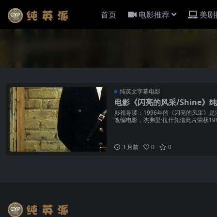
首页
电影推荐
美剧
纯英文字幕电影
电影《闪亮的风采/Shine》
影视导读：1996年的《闪亮的风采》
改编电影，杰弗里·拉什凭借此片荣获1
后的大卫·赫...
3 月前
0
0