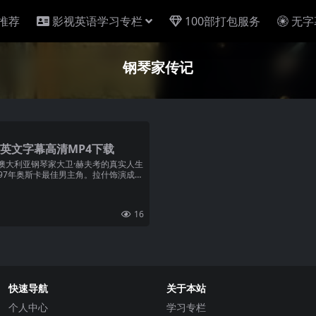
推荐
影视英语学习专栏
100部打包服务
无字
钢琴家传记
纯英文字幕高清MP4下载
是澳大利亚钢琴家大卫·赫夫考的真实人生
997年奥斯卡最佳男主角。拉什饰演成年
16
快速导航
关于本站
个人中心
学习专栏