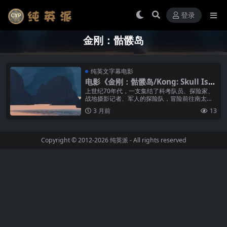
登录
金刚：骷髅岛
纯英文字幕电影
电影《金刚：骷髅岛/Kong: Skull Isla
nd》纯英文字幕高清MP4下载
上世纪70年代，一支集结了科考队员、探险家、
战地摄影记者、军人的探险队，冒险前往南太平
洋上的神秘岛屿——骷髅岛。他们的到来惊扰了
3 月前
13
岛上之神——史上最大金刚。经过一...
Copyright © 2012-2026
纯英派
- All rights reserved