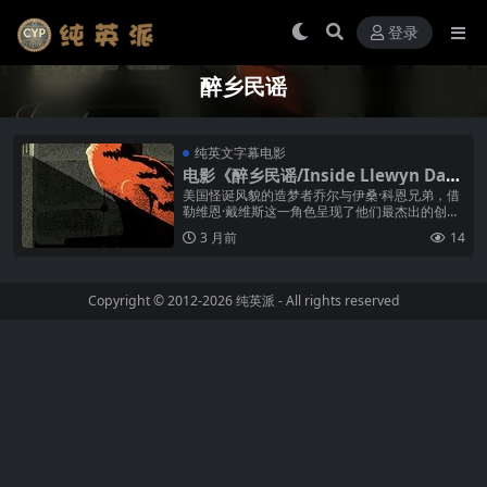
登录
醉乡民谣
纯英文字幕电影
电影《醉乡民谣/Inside Llewyn Davi
s》纯英文字幕高清MP4下载
美国怪诞风貌的造梦者乔尔与伊桑·科恩兄弟，借
勒维恩·戴维斯这一角色呈现了他们最杰出的创作
之一——这位歌手在六十年代初格林威治村民谣
3 月前
14
热潮的边缘勉强维生。奥斯卡·伊...
Copyright © 2012-2026
纯英派
- All rights reserved