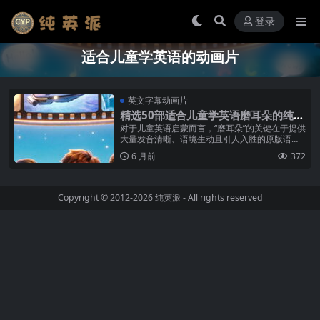
登录
适合儿童学英语的动画片
英文字幕动画片
精选50部适合儿童学英语磨耳朵的纯英
文字幕动画片
对于儿童英语启蒙而言，“磨耳朵”的关键在于提供
大量发音清晰、语境生动且引人入胜的原版语音
输入。动画电影以其完整的叙事、丰富的角色情
6 月前
372
感和精美的配乐，能让孩子在沉浸...
Copyright © 2012-2026
纯英派
- All rights reserved