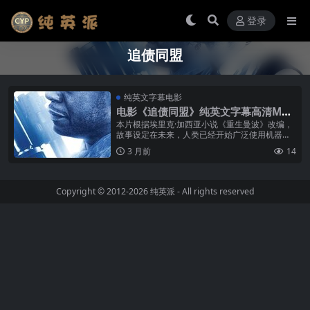
登录
追债同盟
纯英文字幕电影
电影《追债同盟》纯英文字幕高清MP4
下载
本片根据埃里克·加西亚小说《重生曼波》改编，
故事设定在未来，人类已经开始广泛使用机器器
官来延长生命。这些机器器官价格昂贵，只有富
3 月前
14
人才负担得起。雷米（裘德·洛 J...
Copyright © 2012-2026
纯英派
- All rights reserved