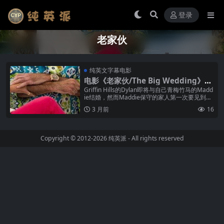
登录
老家伙
纯英文字幕电影
电影《老家伙/The Big Wedding》纯
英文字幕高清MP4下载
Griffin Hills的Dylan即将与自己青梅竹马的Madd
ie结婚，然而Maddie保守的家人第一次要见到Dy
lan那对离婚多年的父母——Lyla和Ku...
3 月前
16
Copyright © 2012-2026
纯英派
- All rights reserved